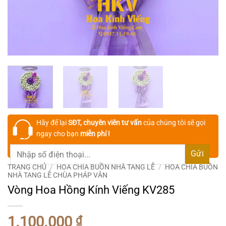
Hãy để lại
SĐT, chuyên viên tư vấn
của chúng tôi sẽ gọi
ngay cho bạn
miễn phí !
TRANG CHỦ
/
HOA CHIA BUỒN NHÀ TANG LỄ
/
HOA CHIA BUỒN
NHÀ TANG LỄ CHÙA PHÁP VÂN
Vòng Hoa Hồng Kính Viếng KV285
1.100.000
₫