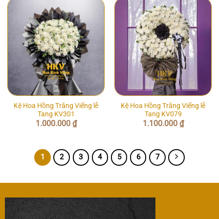
Kệ Hoa Hồng Trắng Viếng lễ
Kệ Hoa Hồng Trắng Viếng lễ
Tang KV301
Tang KV079
1.000.000
₫
1.100.000
₫
1
2
3
4
5
6
7