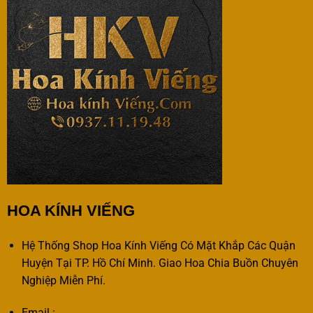
HOA KÍNH VIẾNG
Hệ Thống Shop Hoa Kính Viếng Có Mặt Khắp Các Quận
Huyện Tại TP. Hồ Chí Minh. Giao Hoa Chia Buồn Chuyên
Nghiệp Miễn Phí.
Email :