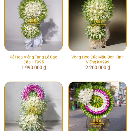
Kệ Hoa Viếng Tang Lễ Cao
Vòng Hoa Cúc Mẫu Đơn Kính
Cấp HT995
Viếng KV999
1.990.000
₫
2.200.000
₫