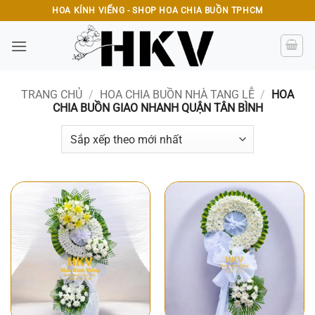
Bỏ
HOA KÍNH VIẾNG - SHOP HOA CHIA BUỒN TPHCM
qua
nội
dung
TRANG CHỦ
/
HOA CHIA BUỒN NHÀ TANG LỄ
/
HOA
CHIA BUỒN GIAO NHANH QUẬN TÂN BÌNH