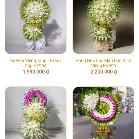
Kệ Hoa Viếng Tang Lễ Cao
Vòng Hoa Cúc Mẫu Đơn Kính
Cấp HT995
Viếng KV999
1.990.000
₫
2.200.000
₫