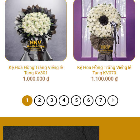
Kệ Hoa Hồng Trắng Viếng lễ
Kệ Hoa Hồng Trắng Viếng lễ
Tang KV301
Tang KV079
1.000.000
₫
1.100.000
₫
1
2
3
4
5
6
7