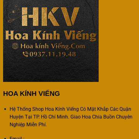
HOA KÍNH VIẾNG
Hệ Thống Shop Hoa Kính Viếng Có Mặt Khắp Các Quận
Huyện Tại TP. Hồ Chí Minh. Giao Hoa Chia Buồn Chuyên
Nghiệp Miễn Phí.
Email :