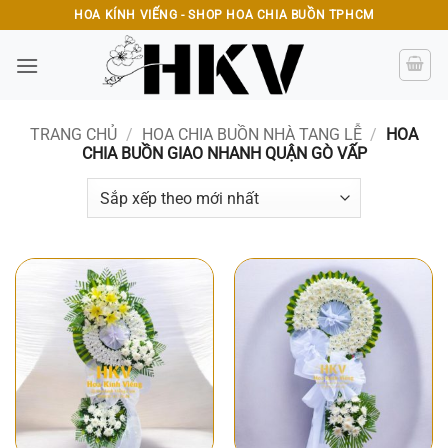
Bỏ
HOA KÍNH VIẾNG - SHOP HOA CHIA BUỒN TPHCM
qua
nội
dung
TRANG CHỦ
/
HOA CHIA BUỒN NHÀ TANG LỄ
/
HOA
CHIA BUỒN GIAO NHANH QUẬN GÒ VẤP