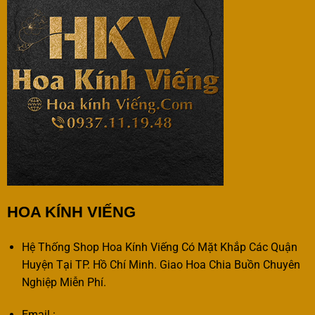
HOA KÍNH VIẾNG
Hệ Thống Shop Hoa Kính Viếng Có Mặt Khắp Các Quận
Huyện Tại TP. Hồ Chí Minh. Giao Hoa Chia Buồn Chuyên
Nghiệp Miễn Phí.
Email :