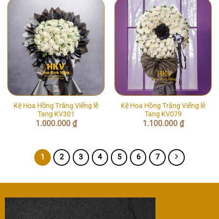
Kệ Hoa Hồng Trắng Viếng lễ
Kệ Hoa Hồng Trắng Viếng lễ
Tang KV301
Tang KV079
1.000.000
₫
1.100.000
₫
1
2
3
4
5
6
7