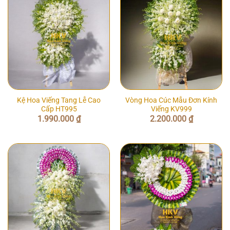
Kệ Hoa Viếng Tang Lễ Cao
Vòng Hoa Cúc Mẫu Đơn Kính
Cấp HT995
Viếng KV999
1.990.000
₫
2.200.000
₫