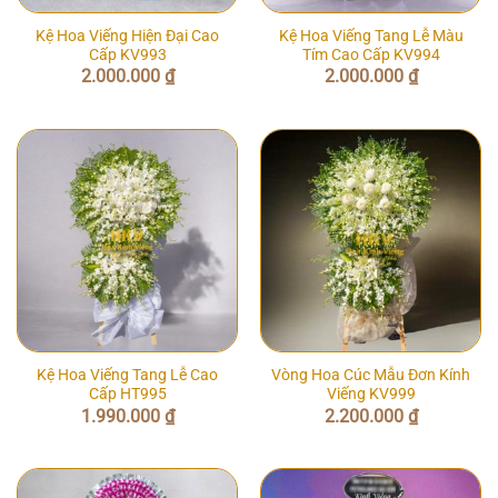
Kệ Hoa Viếng Hiện Đại Cao
Kệ Hoa Viếng Tang Lễ Màu
Cấp KV993
Tím Cao Cấp KV994
2.000.000
₫
2.000.000
₫
Kệ Hoa Viếng Tang Lễ Cao
Vòng Hoa Cúc Mẫu Đơn Kính
Cấp HT995
Viếng KV999
1.990.000
₫
2.200.000
₫