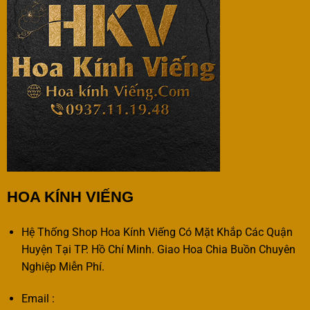
HOA KÍNH VIẾNG
Hệ Thống Shop Hoa Kính Viếng Có Mặt Khắp Các Quận
Huyện Tại TP. Hồ Chí Minh. Giao Hoa Chia Buồn Chuyên
Nghiệp Miễn Phí.
Email :