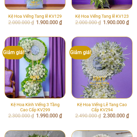
Kệ Hoa Viếng Tang lễ KV129
Kệ Hoa Viếng Tang lễ KV123
Giá
Giá
Giá
Giá
2.000.000
₫
1.900.000
₫
2.000.000
₫
1.900.000
₫
gốc
hiện
gốc
hiện
là:
tại
là:
tại
2.000.000 ₫.
là:
2.000.000 ₫.
là:
1.900.000 ₫.
1.90
Giảm giá!
Giảm giá!
Kệ Hoa Kính Viếng 3 Tầng
Kệ Hoa Viếng Lễ Tang Cao
Cao Cấp KV299
Cấp KV294
Giá
Giá
Giá
Giá
2.300.000
₫
1.990.000
₫
2.490.000
₫
2.300.000
₫
gốc
hiện
gốc
hiện
là:
tại
là:
tại
2.300.000 ₫.
là:
2.490.000 ₫.
là:
1.990.000 ₫.
2.30