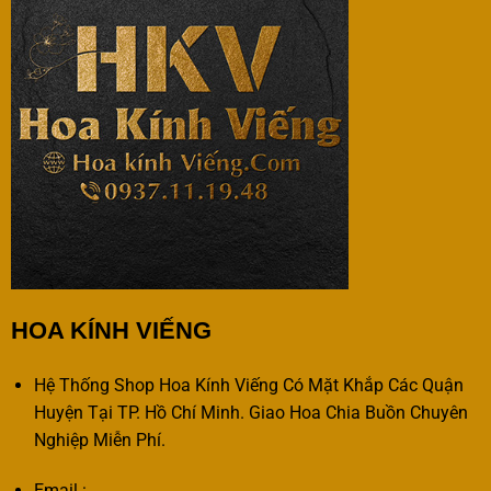
HOA KÍNH VIẾNG
Hệ Thống Shop Hoa Kính Viếng Có Mặt Khắp Các Quận
Huyện Tại TP. Hồ Chí Minh. Giao Hoa Chia Buồn Chuyên
Nghiệp Miễn Phí.
Email :