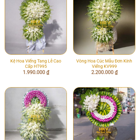
Kệ Hoa Viếng Tang Lễ Cao
Vòng Hoa Cúc Mẫu Đơn Kính
Cấp HT995
Viếng KV999
1.990.000
₫
2.200.000
₫