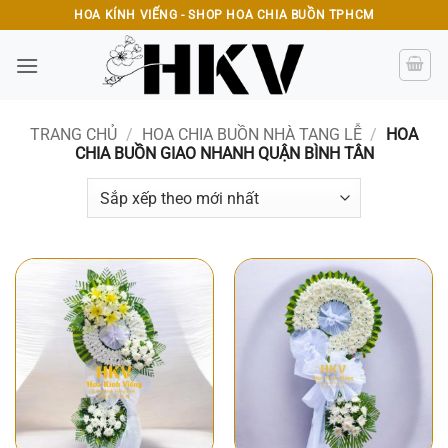
Bỏ
HOA KÍNH VIẾNG - SHOP HOA CHIA BUỒN TPHCM
qua
nội
dung
TRANG CHỦ
/
HOA CHIA BUỒN NHÀ TANG LỄ
/
HOA
CHIA BUỒN GIAO NHANH QUẬN BÌNH TÂN