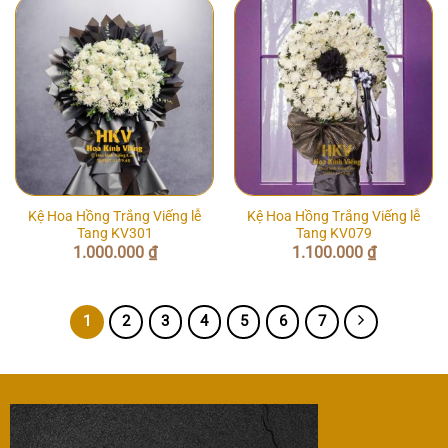
Kệ Hoa Hồng Trắng Viếng lễ
Kệ Hoa Hồng Trắng Viếng lễ
Tang KV301
Tang KV079
1.000.000
₫
1.100.000
₫
1
2
3
4
5
6
7