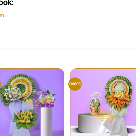
ook:
om
CV008