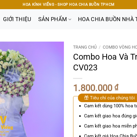
HOA KÍNH VIẾNG - SHOP HOA CHIA BUỒN TPHCM
GIỚI THIỆU
SẢN PHẨM
HOA CHIA BUỒN NHÀ 
TRANG CHỦ
/
COMBO VÒNG HOA
Combo Hoa Và Tr
CV023
1.800.000
₫
Tiêu chí của chúng tôi
Cam kết dùng 100% hoa t
Cam kết giao hoa đúng gi
Cam kết giao hoa miễn ph
Cam kết giá Hoa Chia Buồ