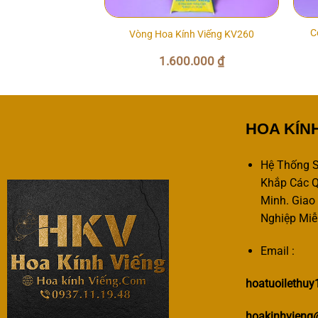
Trái Cây Tang Lễ
C
Vòng Hoa Kính Viếng KV260
015
0.000
₫
1.600.000
₫
HOA KÍN
Hệ Thống S
Khắp Các Q
Minh. Giao
Nghiệp Miễ
Email :
hoatuoilethu
hoakinhvieng