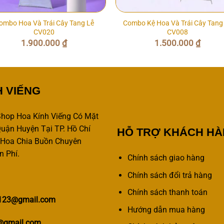
ombo Hoa Và Trái Cây Tang Lễ
Combo Kệ Hoa Và Trái Cây Tang
CV020
CV008
1.900.000
₫
1.500.000
₫
H VIẾNG
hop Hoa Kính Viếng Có Mặt
uận Huyện Tại TP. Hồ Chí
HỖ TRỢ KHÁCH H
 Hoa Chia Buồn Chuyên
n Phí.
Chính sách giao hàng
Chính sách đổi trả hàng
Chính sách thanh toán
y123@gmail.com
Hướng dẫn mua hàng
@gmail.com