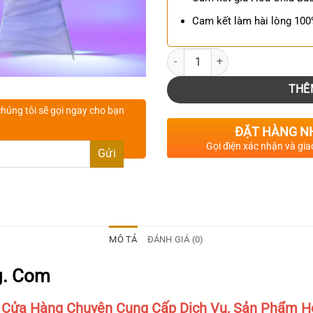
Cam kết làm hài lòng 10
Số lượng
THÊ
húng tôi sẽ gọi ngay cho bạn
ĐẶT HÀNG N
Gọi điện xác nhận và gia
MÔ TẢ
ĐÁNH GIÁ (0)
g. Com
 Cửa Hàng Chuyên Cung Cấp Dịch Vụ, Sản Phẩm Ho