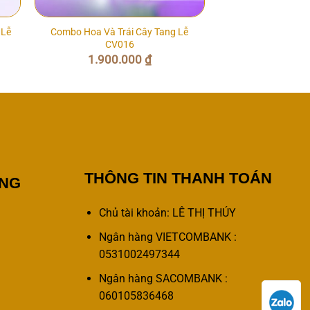
 Lễ
Combo Hoa Và Trái Cây Tang Lễ
CV016
1.900.000
₫
THÔNG TIN THANH TOÁN
ÀNG
Chủ tài khoản: LÊ THỊ THÚY
Ngân hàng VIETCOMBANK :
0531002497344
Ngân hàng SACOMBANK :
060105836468