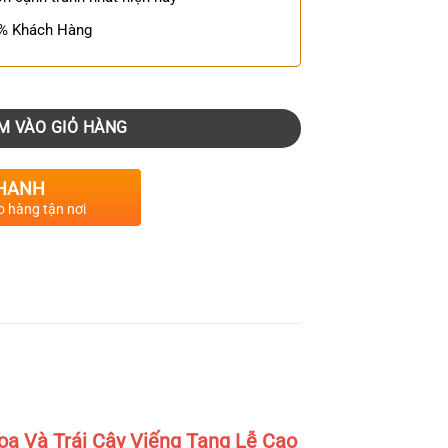
0% Khách Hàng
M VÀO GIỎ HÀNG
HANH
o hàng tận nơi
a Và Trái Cây Viếng Tang Lễ Cao