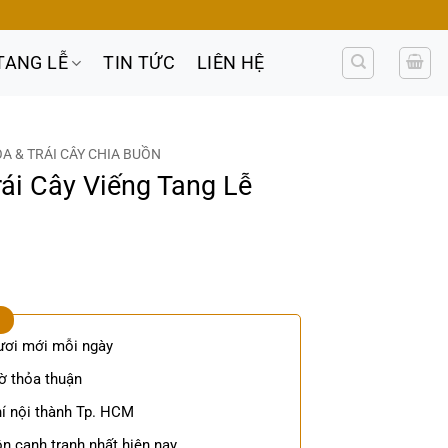
TANG LỄ
TIN TỨC
LIÊN HỆ
 & TRÁI CÂY CHIA BUỒN
ái Cây Viếng Tang Lễ
ươi mới mỗi ngày
ờ thỏa thuận
í nội thành Tp. HCM
n cạnh tranh nhất hiện nay