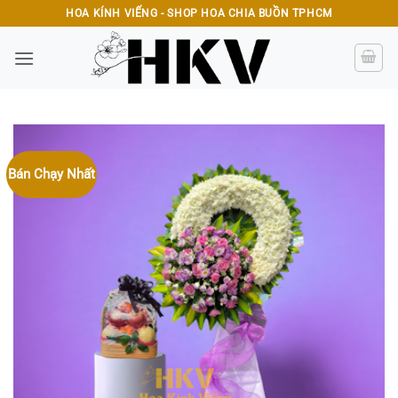
Bỏ
HOA KÍNH VIẾNG - SHOP HOA CHIA BUỒN TPHCM
qua
nội
dung
Bán Chạy Nhất