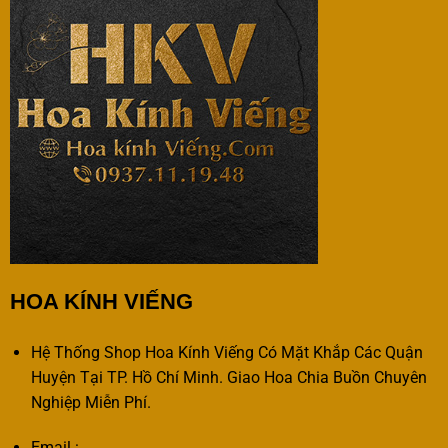
HOA KÍNH VIẾNG
Hệ Thống Shop Hoa Kính Viếng Có Mặt Khắp Các Quận
Huyện Tại TP. Hồ Chí Minh. Giao Hoa Chia Buồn Chuyên
Nghiệp Miễn Phí.
Email :