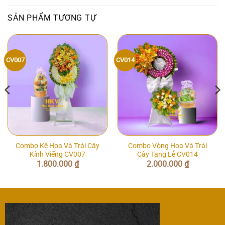
SẢN PHẨM TƯƠNG TỰ
CV007
CV014
Combo Kệ Hoa Và Trái Cây
Combo Vòng Hoa Và Trái
Kính Viếng CV007
Cây Tang Lễ CV014
1.800.000
₫
2.000.000
₫