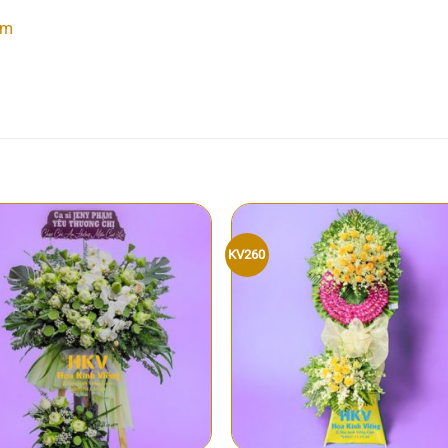
om
KV260