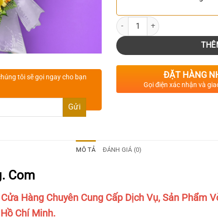
Số lượng
THÊ
ĐẶT HÀNG N
húng tôi sẽ gọi ngay cho bạn
Gọi điện xác nhận và gia
MÔ TẢ
ĐÁNH GIÁ (0)
g. Com
 Cửa Hàng Chuyên Cung Cấp Dịch Vụ, Sản Phẩm V
 Hồ Chí Minh.