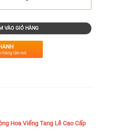
M VÀO GIỎ HÀNG
HANH
o hàng tận nơi
òng Hoa Viếng Tang Lễ Cao Cấp