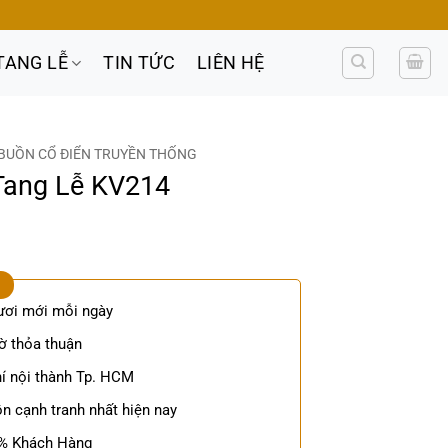
TANG LỄ
TIN TỨC
LIÊN HỆ
BUỒN CỔ ĐIỂN TRUYỀN THỐNG
Tang Lễ KV214
ươi mới mỗi ngày
ờ thỏa thuận
í nội thành Tp. HCM
n cạnh tranh nhất hiện nay
0% Khách Hàng