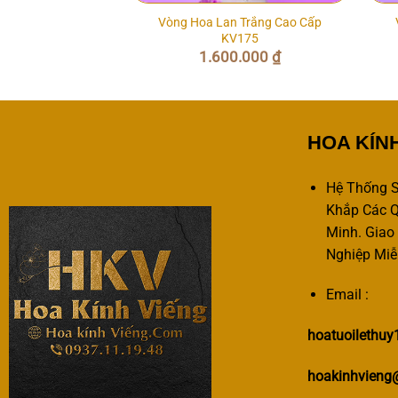
Vòng Hoa Lan Trắng Cao Cấp
ng Giá Rẻ KV252
KV175
.000
₫
1.600.000
₫
HOA KÍN
Hệ Thống S
Khắp Các Q
Minh. Giao
Nghiệp Miễ
Email :
hoatuoilethu
hoakinhvieng