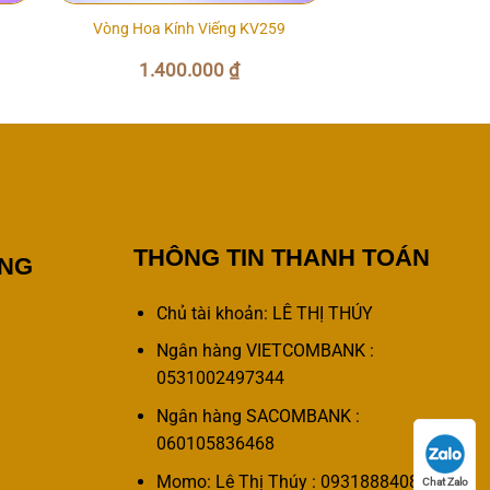
Vòng Hoa Kính Viếng KV259
1.400.000
₫
THÔNG TIN THANH TOÁN
ÀNG
Chủ tài khoản: LÊ THỊ THÚY
Ngân hàng VIETCOMBANK :
0531002497344
Ngân hàng SACOMBANK :
060105836468
Momo: Lê Thị Thúy : 0931888408
Chat Zalo