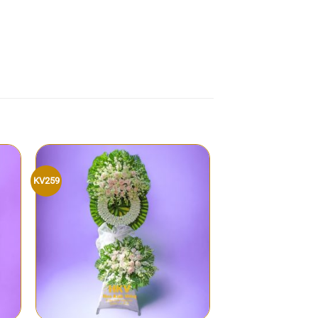
KV259