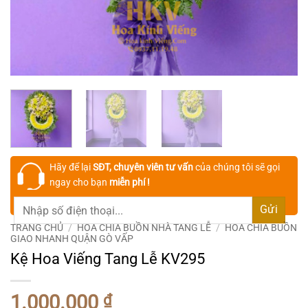
Hãy để lại
SĐT, chuyên viên tư vấn
của chúng tôi sẽ gọi
ngay cho bạn
miễn phí !
TRANG CHỦ
/
HOA CHIA BUỒN NHÀ TANG LỄ
/
HOA CHIA BUỒN
GIAO NHANH QUẬN GÒ VẤP
Kệ Hoa Viếng Tang Lễ KV295
1.000.000
₫