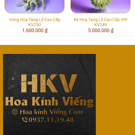
Vòng Hoa Tang Lễ Cao Cấp
Kệ Hoa Tang Lễ Cao Cấp VIP
KV250
KV249
1.600.000
₫
5.000.000
₫