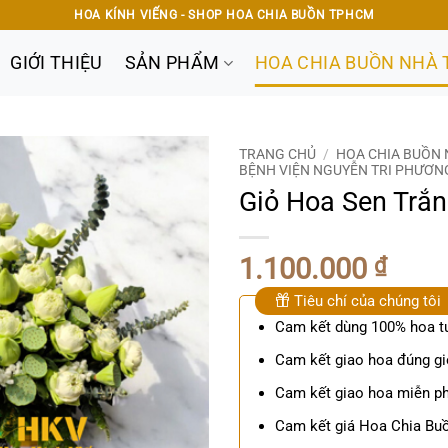
HOA KÍNH VIẾNG - SHOP HOA CHIA BUỒN TPHCM
GIỚI THIỆU
SẢN PHẨM
HOA CHIA BUỒN NHÀ 
TRANG CHỦ
/
HOA CHIA BUỒN 
BỆNH VIỆN NGUYỄN TRI PHƯƠN
Giỏ Hoa Sen Trắ
1.100.000
₫
Tiêu chí của chúng tôi
Cam kết dùng 100% hoa t
Cam kết giao hoa đúng gi
Cam kết giao hoa miễn ph
Cam kết giá Hoa Chia Buồ