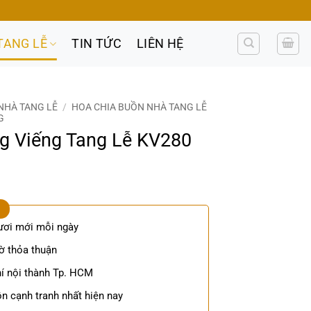
TANG LỄ
TIN TỨC
LIÊN HỆ
NHÀ TANG LỄ
/
HOA CHIA BUỒN NHÀ TANG LỄ
G
ng Viếng Tang Lễ KV280
ươi mới mỗi ngày
ờ thỏa thuận
í nội thành Tp. HCM
n cạnh tranh nhất hiện nay