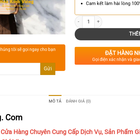
Cam kết làm hài lòng 10
Số lượng
THÊ
húng tôi sẽ gọi ngay cho bạn
ĐẶT HÀNG N
Gọi điện xác nhận và gia
MÔ TẢ
ĐÁNH GIÁ (0)
g. Com
 Cửa Hàng Chuyên Cung Cấp Dịch Vụ, Sản Phẩm Gi