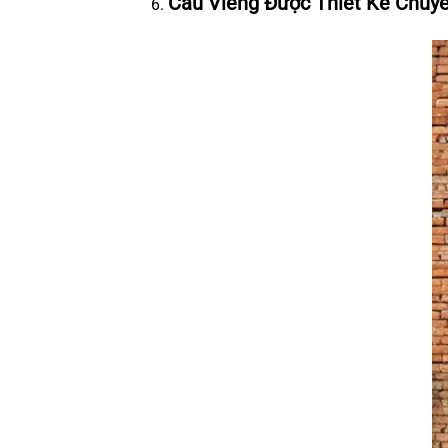
Câu Viếng Được Thiết Kế Chuy