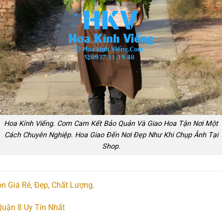
Hoa Kính Viếng. Com Cam Kết Bảo Quản Và Giao Hoa Tận Nơi Một
Cách Chuyên Nghiệp. Hoa Giao Đến Nơi Đẹp Như Khi Chụp Ảnh Tại
Shop.
n Giá Rẻ, Đẹp, Chất Lượng.
uận 8 Uy Tín Nhất