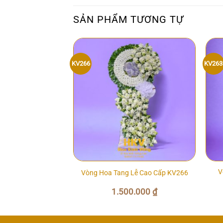
SẢN PHẨM TƯƠNG TỰ
KV266
KV263
ái Cây Kính Viếng
V
Vòng Hoa Tang Lễ Cao Cấp KV266
002
0.000
₫
1.500.000
₫