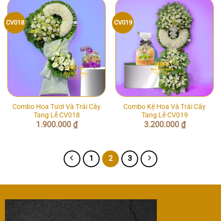
CV018
CV019
Combo Hoa Tươi Và Trái Cây
Combo Kệ Hoa Và Trái Cây
Tang Lễ CV018
Tang Lễ CV019
1.900.000
₫
3.200.000
₫
1
2
3