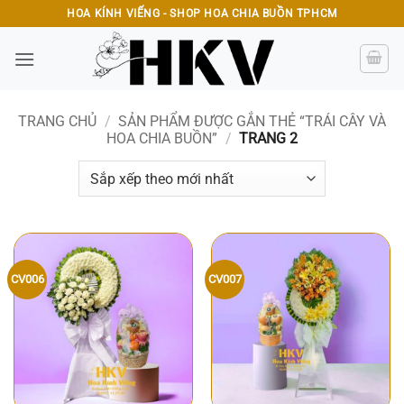
Bỏ
HOA KÍNH VIẾNG - SHOP HOA CHIA BUỒN TPHCM
qua
nội
dung
TRANG CHỦ
/
SẢN PHẨM ĐƯỢC GẮN THẺ “TRÁI CÂY VÀ
HOA CHIA BUỒN”
/
TRANG 2
CV006
CV007