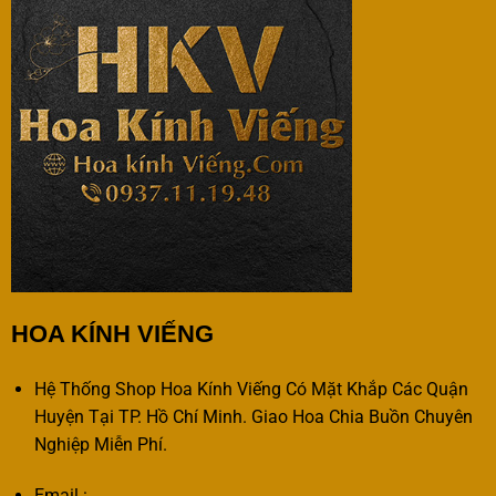
HOA KÍNH VIẾNG
Hệ Thống Shop Hoa Kính Viếng Có Mặt Khắp Các Quận
Huyện Tại TP. Hồ Chí Minh. Giao Hoa Chia Buồn Chuyên
Nghiệp Miễn Phí.
Email :