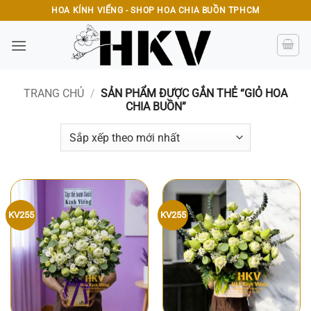
Bỏ
HOA KÍNH VIẾNG - SHOP HOA CHIA BUỒN TPHCM
qua
nội
dung
TRANG CHỦ
/
SẢN PHẨM ĐƯỢC GẮN THẺ “GIỎ HOA
CHIA BUỒN”
KV255
KV255