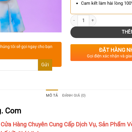
Cam kết làm hài lòng 10
Số lượng
THÊ
húng tôi sẽ gọi ngay cho bạn
ĐẶT HÀNG N
Gọi điện xác nhận và gia
MÔ TẢ
ĐÁNH GIÁ (0)
g. Com
 Cửa Hàng Chuyên Cung Cấp Dịch Vụ, Sản Phẩm V