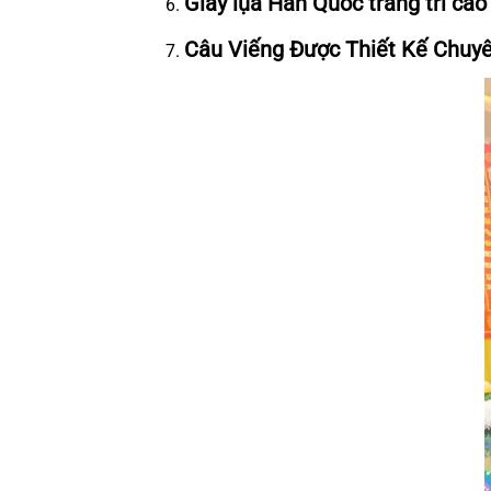
Giấy lụa Hàn Quốc trang trí cao 
Câu Viếng Được Thiết Kế Chuy