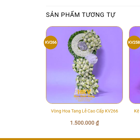
SẢN PHẨM TƯƠNG TỰ
KV266
KV258
iếng Giá Rẻ KV262
Vòng Hoa Tang Lễ Cao Cấp KV266
Kệ
Giá
Giá
1.000.000
₫
1.500.000
₫
gốc
hiện
là:
tại
1.100.000 ₫.
là:
1.000.000 ₫.