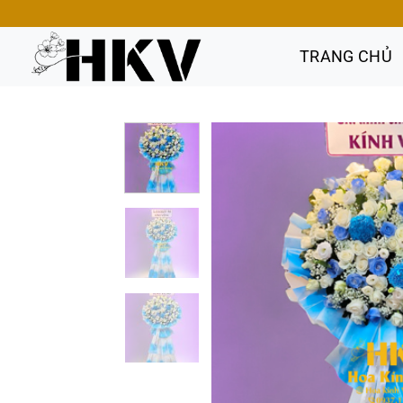
Bỏ
qua
nội
TRANG CHỦ
dung