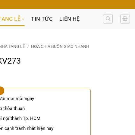
TANG LỄ
TIN TỨC
LIÊN HỆ
NHÀ TANG LỄ
/
HOA CHIA BUỒN GIAO NHANH
KV273
ươi mới mỗi ngày
ờ thỏa thuận
í nội thành Tp. HCM
n cạnh tranh nhất hiện nay