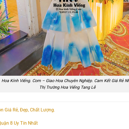
Hoa Kính Viếng. Com – Giao Hoa Chuyên Nghiệp. Cam Kết Giá Rẻ N
Thị Trường Hoa Viếng Tang Lễ
n Giá Rẻ, Đẹp, Chất Lượng.
uận 8 Uy Tín Nhất