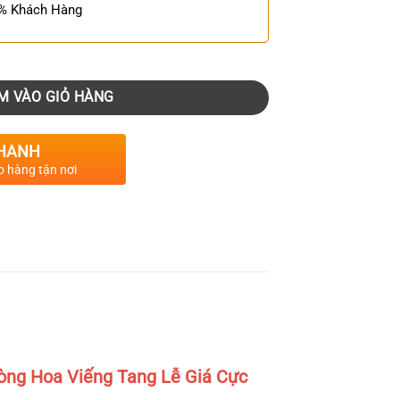
0% Khách Hàng
M VÀO GIỎ HÀNG
HANH
o hàng tận nơi
òng Hoa Viếng Tang Lễ Giá Cực