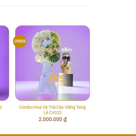
CV022
p
Combo Hoa Và Trái Cây Viếng Tang
Lễ CV022
2.000.000
₫