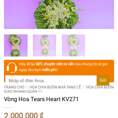
Hãy để lại
SĐT, chuyên viên tư vấn
của chúng tôi sẽ gọi
ngay cho bạn
miễn phí !
TRANG CHỦ
/
HOA CHIA BUỒN NHÀ TANG LỄ
/
HOA CHIA BUỒN
GIAO NHANH QUẬN 11
Vòng Hoa Tears Heart KV271
2.000.000
₫