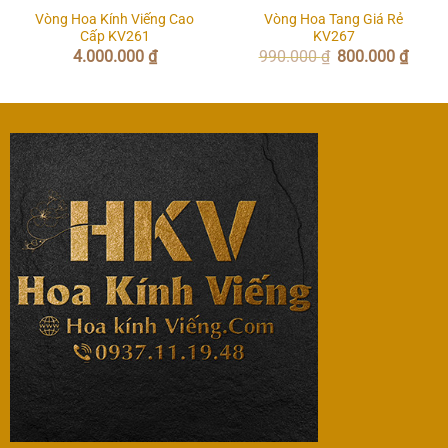
Vòng Hoa Kính Viếng Cao
Vòng Hoa Tang Giá Rẻ
Cấp KV261
KV267
Giá
Giá
4.000.000
₫
990.000
₫
800.000
₫
gốc
hiện
là:
tại
990.000 ₫.
là:
800.00