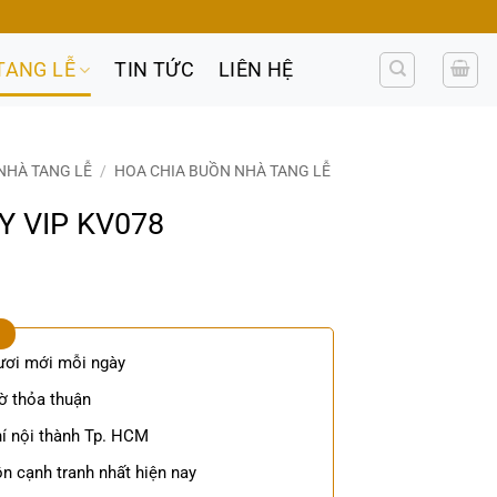
TANG LỄ
TIN TỨC
LIÊN HỆ
NHÀ TANG LỄ
/
HOA CHIA BUỒN NHÀ TANG LỄ
Y VIP KV078
ươi mới mỗi ngày
ờ thỏa thuận
í nội thành Tp. HCM
n cạnh tranh nhất hiện nay