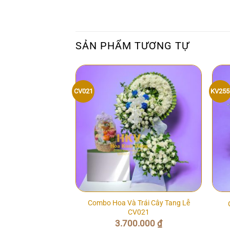
SẢN PHẨM TƯƠNG TỰ
CV021
KV255
Combo Hoa Và Trái Cây Tang Lễ
ếng Cao Cấp KV257
CV021
0.000
₫
3.700.000
₫