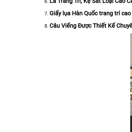
Lá Trang Trí, Kệ Sắt Loại Cao 
Giấy lụa Hàn Quốc trang trí cao 
Câu Viếng Được Thiết Kế Chuy