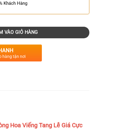
0% Khách Hàng
M VÀO GIỎ HÀNG
HANH
o hàng tận nơi
òng Hoa Viếng Tang Lễ Giá Cực