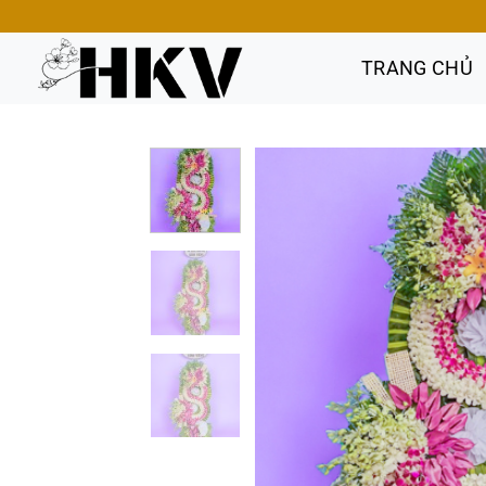
Bỏ
qua
nội
TRANG CHỦ
dung