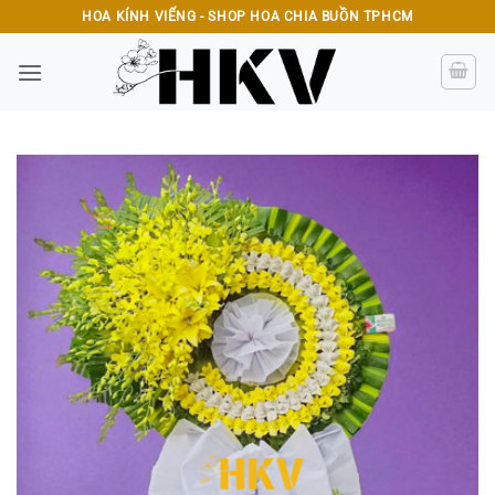
Bỏ
HOA KÍNH VIẾNG - SHOP HOA CHIA BUỒN TPHCM
qua
nội
dung