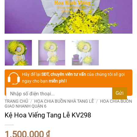
Hãy để lại
SĐT, chuyên viên tư vấn
của chúng tôi sẽ gọi
ngay cho bạn
miễn phí !
TRANG CHỦ
/
HOA CHIA BUỒN NHÀ TANG LỄ
/
HOA CHIA BUỒN
GIAO NHANH QUẬN 6
Kệ Hoa Viếng Tang Lễ KV298
1.500.000
₫