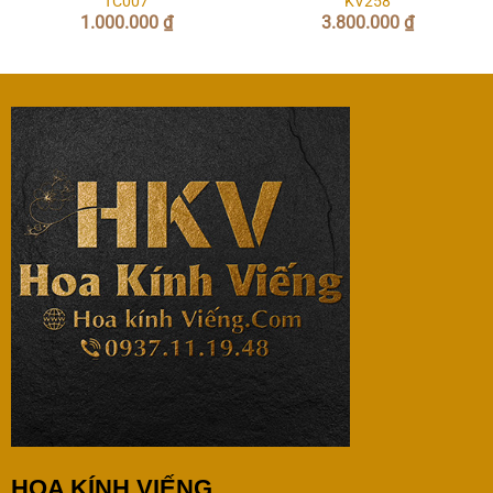
TC007
KV258
1.000.000
₫
3.800.000
₫
HOA KÍNH VIẾNG