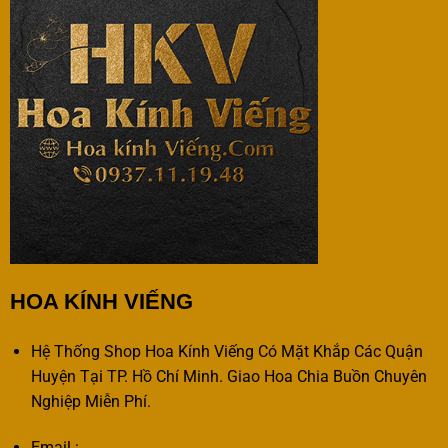
HOA KÍNH VIẾNG
Hệ Thống Shop Hoa Kính Viếng Có Mặt Khắp Các Quận
Huyện Tại TP. Hồ Chí Minh. Giao Hoa Chia Buồn Chuyên
Nghiệp Miễn Phí.
Email :