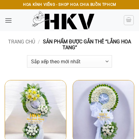
Bỏ
HOA KÍNH VIẾNG - SHOP HOA CHIA BUỒN TPHCM
qua
nội
dung
TRANG CHỦ
/
SẢN PHẨM ĐƯỢC GẮN THẺ “LẴNG HOA
TANG”