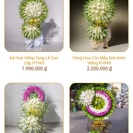
Kệ Hoa Viếng Tang Lễ Cao
Vòng Hoa Cúc Mẫu Đơn Kính
Cấp HT995
Viếng KV999
1.990.000
₫
2.200.000
₫