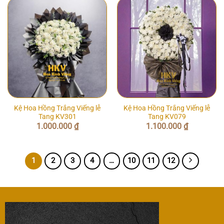
Kệ Hoa Hồng Trắng Viếng lễ
Kệ Hoa Hồng Trắng Viếng lễ
Tang KV301
Tang KV079
1.000.000
₫
1.100.000
₫
1
2
3
4
…
10
11
12