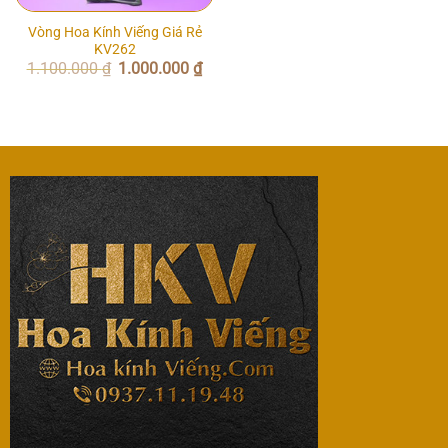
Vòng Hoa Kính Viếng Giá Rẻ
KV262
Giá
Giá
1.100.000
₫
1.000.000
₫
gốc
hiện
là:
tại
1.100.000 ₫.
là:
1.000.000 ₫.