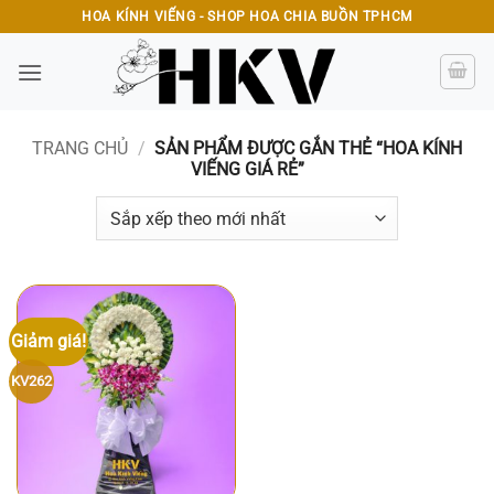
Bỏ
HOA KÍNH VIẾNG - SHOP HOA CHIA BUỒN TPHCM
qua
nội
dung
TRANG CHỦ
/
SẢN PHẨM ĐƯỢC GẮN THẺ “HOA KÍNH
VIẾNG GIÁ RẺ”
Giảm giá!
KV262